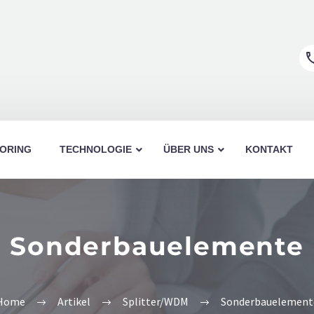
ORING
TECHNOLOGIE
ÜBER UNS
KONTAKT
Sonderbauelemente
Armored Micro-Breakoutkabel
OAF-LC
Breakoutkabel
OAF-LSH
Home
Artikel
Splitter/WDM
Sonderbauelement
FOC Trunkkabel
OAF-MU