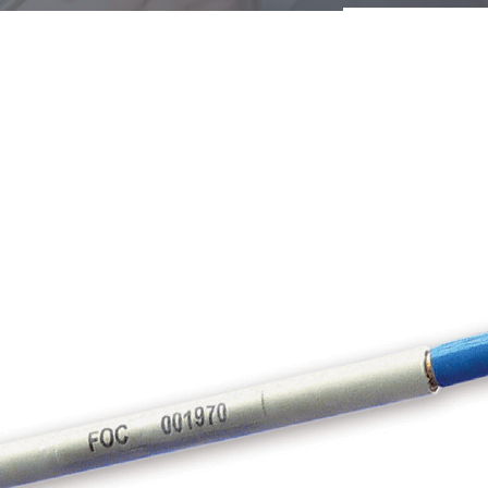
OAF-SC
n Stecksystemen