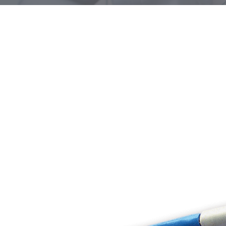
LC field
LC Simplex & Duplex
LSH Class A
LSH Class B
LSH field Stecker
MPO
MPO Class A
MU
Normung von optische
Ordnung durch Farbe
SC Class A
SC field
SC Simplex & Duplex
ST