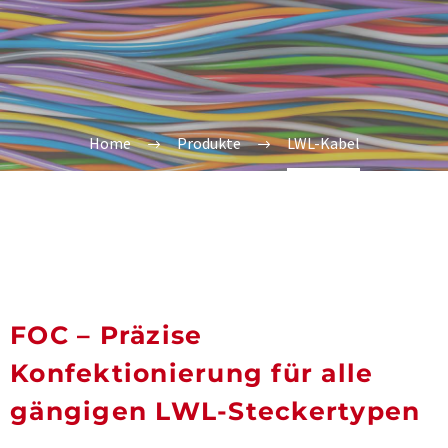
Home
Produkte
LWL-Kabel
FOC – Präzise
Konfektionierung für alle
gängigen LWL-Steckertypen