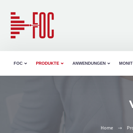
FOC
PRODUKTE
ANWENDUNGEN
MONIT
Jumperbox 19”/ 1HE
Jumperbox ausziehbar 
Home
Pr
Aufteilbox HD