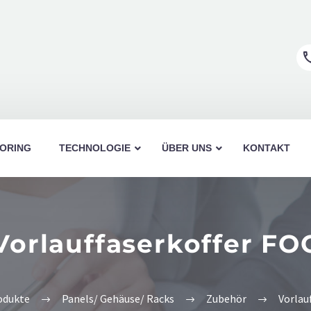
ORING
TECHNOLOGIE
ÜBER UNS
KONTAKT
Vorlauffaserkoffer FO
Fiberbox 19”/ 1HE
Min
19”/ 1HE
Fiberbox 19”/ 2HE
Opt
odukte
Panels/ Gehäuse/ Racks
Zubehör
Vorlau
Lightbox 19″/ 0,5HE
Wan