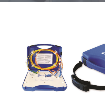
Breakoutbox HD
Breakoutbox HD Mini
Fanoutbox HD
Flexbox HD
Jumperbox HD
Baugruppenträger 19’’
Baugruppenträger/ Ko