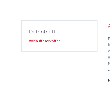
Baugruppenträgersyst
Datenblatt
F
Vorlauffaserkoffer
M
V
Faser -Durchmesser -K
m
Fiberchecker
M
Kabelaufteilset HD
z
Modenkonditionierung
Patchkabelüberlängen
Service- und Reinigung
Spleißschutz
Videoinspektionsmikro
Vorlauffaser
Vorlauffaserbox Light