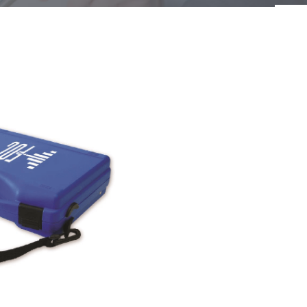
Lightbox 19″/ 1HE HD
Wan
Lightbox 19″/ 1HE HD MFM
Wan
Lightbox 19″/ 2HE HD MFM
Wan
Lightbox 19”/ 1HE
Wan
Lightbox 19”/ 2HE
Wan
Lightbox 19″/ 1HE HD EFM
Wan
Lightbox 19″/ 1HE Vario HD
Wan
Schwenkbox classic HD
Wan
Schwenkbox HD
Wan
Variobox 19”/ 1HE
Wan
Variobox 19”/ 1HE HD
Wan
/ 3HE – HDR/ 192
Hutschienenmodul
ETS
mpaktmodule HD
Hutschienenmodul 24 Fasern
Hau