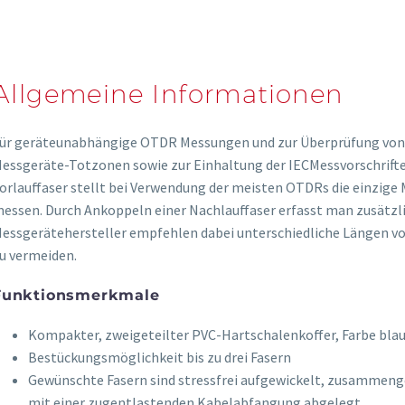
em 3HE/ 84TE3
Hau
Hau
Sch
Allgemeine Informationen
ür geräteunabhängige OTDR Messungen und zur Überprüfung von 
essgeräte-Totzonen sowie zur Einhaltung der IECMessvorschriften
orlauffaser stellt bei Verwendung der meisten OTDRs die einzige 
onverter (FDC)
essen. Durch Ankoppeln einer Nachlauffaser erfasst man zusätzl
essgerätehersteller empfehlen dabei unterschiedliche Längen vo
u vermeiden.
skabel (MCC)
ablage
Funktionsmerkmale
skoffer
Kompakter, zweigeteilter PVC-Hartschalenkoffer, Farbe blau
Bestückungsmöglichkeit bis zu drei Fasern
skop
Gewünschte Fasern sind stressfrei aufgewickelt, zusammengef
mit einer zugentlastenden Kabelabfangung abgelegt