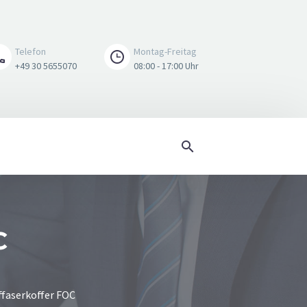
Telefon
Montag-Freitag
+49 30 5655070
08:00 - 17:00 Uhr
C
i APL
ische Wandauslassdose
ffaserkoffer FOC
dverteiler ODB/ 100