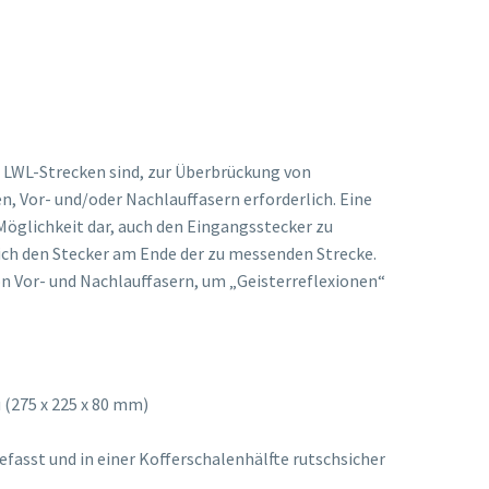
ptverteiler HVT/ 400
ptverteiler HVT/ 600
rankverteiler SDR/ 288
LWL-Strecken sind, zur Überbrückung von
, Vor- und/oder Nachlauffasern erforderlich. Eine
Möglichkeit dar, auch den Eingangsstecker zu
ich den Stecker am Ende der zu messenden Strecke.
n Vor- und Nachlauffasern, um „Geisterreflexionen“
 (275 x 225 x 80 mm)
asst und in einer Kofferschalenhälfte rutschsicher