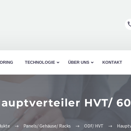
ORING
TECHNOLOGIE
ÜBER UNS
KONTAKT
auptverteiler HVT/ 6
Fiberbox 19”/ 1HE
Min
19”/ 1HE
Fiberbox 19”/ 2HE
Opt
dukte
Panels/ Gehäuse/ Racks
ODF/ HVT
Hauptv
Lightbox 19″/ 0,5HE
Wan