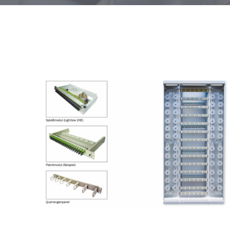
Breakoutbox HD
Breakoutbox HD Mini
Fanoutbox HD
Flexbox HD
Jumperbox HD
Baugruppenträger 19’’
Baugruppenträger/ Ko