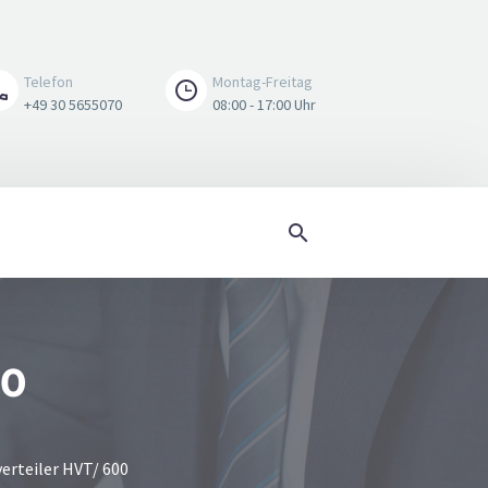
Telefon
Montag-Freitag
+49 30 5655070
08:00 - 17:00 Uhr
00
i APL
ische Wandauslassdose
erteiler HVT/ 600
dverteiler ODB/ 100