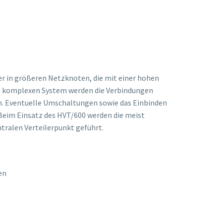
ptverteiler HVT/ 400
ptverteiler HVT/ 600
rankverteiler SDR/ 288
iler in größeren Netzknoten, die mit einer hohen
h komplexen System werden die Verbindungen
. Eventuelle Umschaltungen sowie das Einbinden
eim Einsatz des HVT/600 werden die meist
ralen Verteilerpunkt geführt.
en