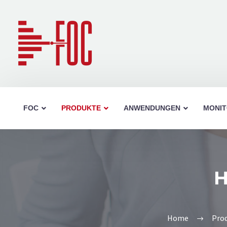
FOC
PRODUKTE
ANWENDUNGEN
MONIT
H
Jumperbox 19”/ 1HE
Jumperbox ausziehbar 
Home
Pro
Aufteilbox HD