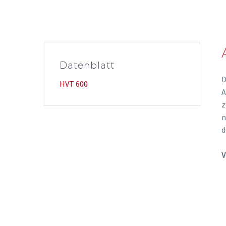
Baugruppenträgersyst
Datenblatt
D
HVT 600
A
z
Faser -Durchmesser -K
n
Fiberchecker
d
Kabelaufteilset HD
Modenkonditionierung
V
Patchkabelüberlängen
Service- und Reinigung
Spleißschutz
Videoinspektionsmikro
Vorlauffaser
Vorlauffaserbox Light