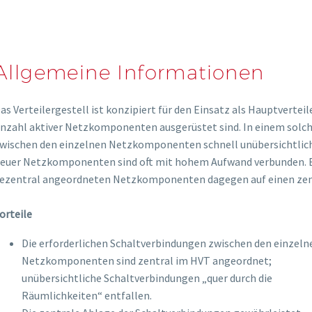
em 3HE/ 84TE3
Hau
Hau
Sch
Allgemeine Informationen
as Verteilergestell ist konzipiert für den Einsatz als Hauptverte
nzahl aktiver Netzkomponenten ausgerüstet sind. In einem solc
wischen den einzelnen Netzkomponenten schnell unübersichtlich
onverter (FDC)
euer Netzkomponenten sind oft mit hohem Aufwand verbunden. B
ezentral angeordneten Netzkomponenten dagegen auf einen zent
skabel (MCC)
orteile
ablage
skoffer
Die erforderlichen Schaltverbindungen zwischen den einzeln
Netzkomponenten sind zentral im HVT angeordnet;
skop
unübersichtliche Schaltverbindungen „quer durch die
Räumlichkeiten“ entfallen.