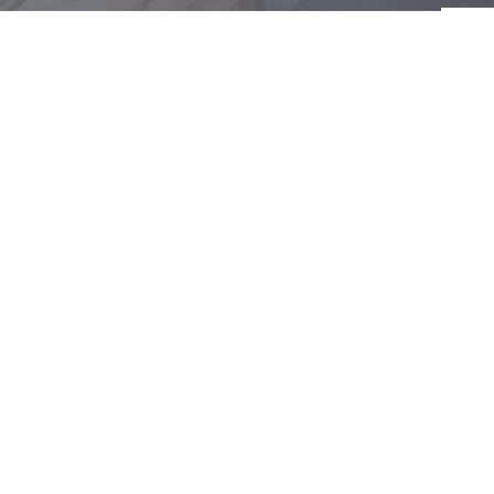
Lightbox 19″/ 1HE HD
Wan
Lightbox 19″/ 1HE HD MFM
Wan
Lightbox 19″/ 2HE HD MFM
Wan
Lightbox 19”/ 1HE
Wan
Lightbox 19”/ 2HE
Wan
Lightbox 19″/ 1HE HD EFM
Wan
Lightbox 19″/ 1HE Vario HD
Wan
Schwenkbox classic HD
Wan
Schwenkbox HD
Wan
Variobox 19”/ 1HE
Wan
Variobox 19”/ 1HE HD
Wan
/ 3HE – HDR/ 192
Hutschienenmodul
ETS
mpaktmodule HD
Hutschienenmodul 24 Fasern
Hau