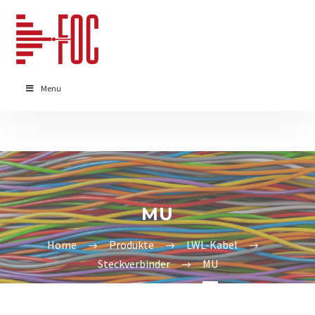
Menu
MU
Home
Produkte
LWL-Kabel
Steckverbinder
MU