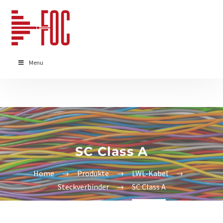
Menu
SC Class A
Home
Produkte
LWL-Kabel
Steckverbinder
SC Class A